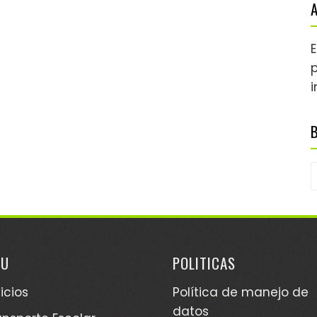
A
p
i
B
NU
POLITICAS
icios
Política de manejo de
datos