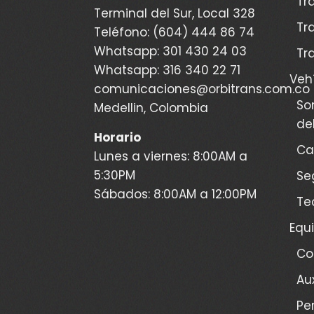
Tr
Terminal del Sur, Local 328
Tr
Teléfono: (604) 444 86 74
Whatsapp: 301 430 24 03
Tr
Whatsapp: 316 340 22 71
Veh
comunicaciones@orbitrans.com.co
So
Medellin, Colombia
de
Horario
Ca
Lunes a viernes: 8:00AM a
5:30PM
Se
Sábados: 8:00AM a 12:00PM
Te
Equ
Co
Au
Pe