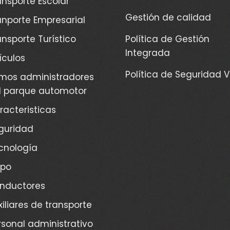
ansporte Escolar
Gestión de calidad
anporte Empresarial
ansporte Turístico
Política de Gestión
Integrada
ículos
Política de Seguridad V
mos administradores
l parque automotor
racteristicas
guridad
cnología
ipo
nductores
xiliares de transporte
rsonal administrativo